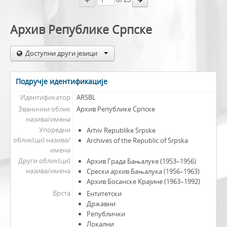
Архив Републике Српске
Доступни други језици
Подручје идентификације
Идентификатор
ARSBL
Званични облик
Архив Републике Српске
назива/имена
Упоредни
Arhiv Republike Srpske
облик(ци) назива/
Archives of the Republic of Srpska
имена
Други облик(ци)
Архив Града Бањалуке (1953–1956)
назива/имена
Срески архив Бањалука (1956–1963)
Архив Босанске Крајине (1963–1992)
Врста
Ентитетски
Државни
Републички
Локални