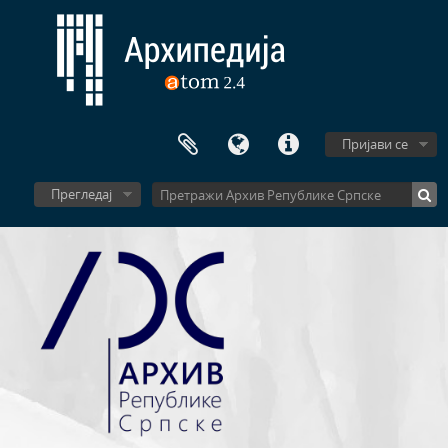
Пријави се
Прегледај