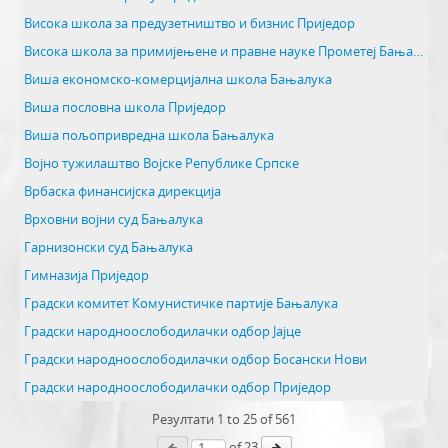
Висока школа за предузетништво и бизнис Приједор
Висока школа за примијењене и правне науке Прометеј Бањалука
Виша економско-комерцијална школа Бањалука
Виша пословна школа Приједор
Виша пољопривредна школа Бањалука
Војно тужилаштво Војске Републике Српске
Врбаска финансијска дирекција
Врховни војни суд Бањалука
Гарнизонски суд Бањалука
Гимназија Приједор
Градски комитет Комунистичке партије Бањалука
Градски народноослободилачки одбор Јајце
Градски народноослободилачки одбор Босански Нови
Градски народноослободилачки одбор Приједор
Резултати
1
to
25
of 561
of 23