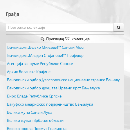
Грађа
Прегледај 561 колекције
Ђачки дом „Вељко Миљевић“ Сански Мост
Ђачки дом „Младен Стојановић“ Приједор
Агенција за шуме Републике Српске
Архив Босанске Крајине
Бановински одбор Југословенске националне странке Бањалука
Бановински одбор друштва Црвени крст Бањалука
Биро Владе Републике Српске
Вакуфско меарифско повјереништво Бањалука
Велика жупа Сана и Лука
Велики жупан Врбаске области
Висока школа Примус Градишка