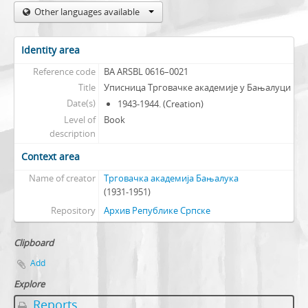
Other languages available
Identity area
Reference code
BA ARSBL 0616–0021
Title
Уписница Трговачке академије у Бањалуци
Date(s)
1943-1944. (Creation)
Level of
Book
description
Context area
Name of creator
Трговачка академија Бањалука
(1931-1951)
Repository
Архив Републике Српске
Clipboard
Add
Explore
Reports