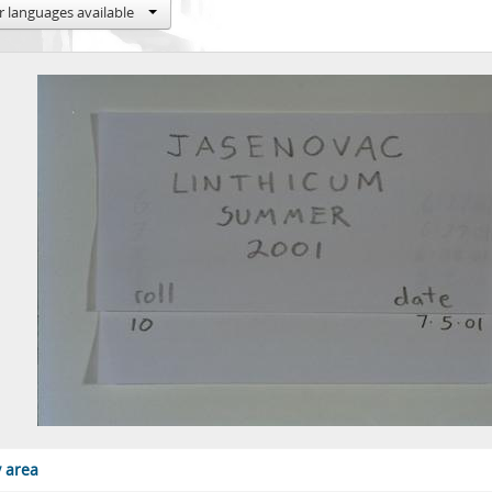
[Series] CD31 - Дигиталне копије
r languages available
[Series] CD32 - Дигиталне копије
[Series] CD33 - Дигиталне копије
y area