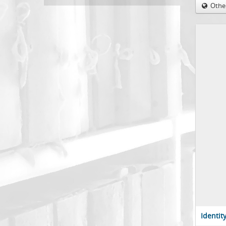
Othe
Identit