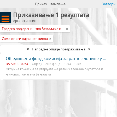
Приказ штампања
Затвори
Приказивање 1 резултата
Архивски опис
Градско повјереништво Земаљске комисије Босне и Херцеговине за утврђивање ратних злочина окупатора и њихових помагача Бањалука
Само описи највишег нивоа
Напредне опције претраживања
Обједињени фонд комисија за ратне злочине у Бањалуци
BA ARSBL 0064
Обједињени фонд
1944 - 1946
Окружна комисија за утврђивање ратних злочина окупатора и
њихових помагача Бањалука