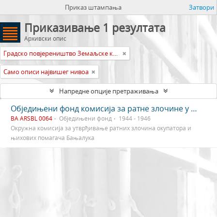
Приказ штампања
Затвори
Приказивање 1 резултата
Архивски опис
Градско повјереништво Земаљске комисије Босне и Херцеговине за утврђивање ратних злочина окупатора и њихових помагача Бањалука
Само описи највишег нивоа
Напредне опције претраживања
Обједињени фонд комисија за ратне злочине у Бањалуци
BA ARSBL 0064
Обједињени фонд
1944 - 1946
Окружна комисија за утврђивање ратних злочина окупатора и
њихових помагача Бањалука