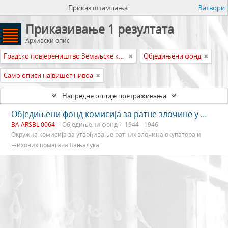
Приказ штампања
Затвори
Приказивање 1 резултата
Архивски опис
Градско повјереништво Земаљске комисије Босне и Херцеговине за утврђивање ратних злочина окупатора и њихових помагача Бањалука
Обједињени фонд
Само описи највишег нивоа
Напредне опције претраживања
Обједињени фонд комисија за ратне злочине у Бањалуци
BA ARSBL 0064
Обједињени фонд
1944 - 1946
Окружна комисија за утврђивање ратних злочина окупатора и
њихових помагача Бањалука