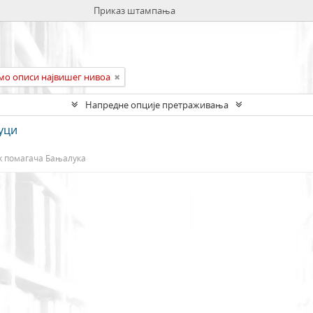
Приказ штампања
мо описи највишег нивоа
Напредне опције претраживања
уци
х помагача Бањалука