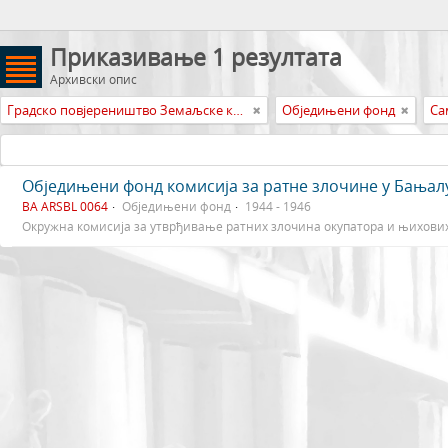
Приказивање 1 резултата
Архивски опис
Градско повјереништво Земаљске комисије Босне и Херцеговине за утврђивање ратних злочина окупатора и њихових помагача Бањалука
Обједињени фонд
Са
Обједињени фонд комисија за ратне злочине у Бањал
BA ARSBL 0064
Обједињени фонд
1944 - 1946
Окружна комисија за утврђивање ратних злочина окупатора и њихови