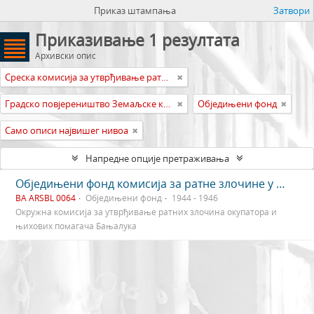
Приказ штампања
Затвори
Приказивање 1 резултата
Архивски опис
Среска комисија за утврђивање ратних злочина окупатора и њихових помагача Бањалука
Градско повјереништво Земаљске комисије Босне и Херцеговине за утврђивање ратних злочина окупатора и њихових помагача Бањалука
Обједињени фонд
Само описи највишег нивоа
Напредне опције претраживања
Обједињени фонд комисија за ратне злочине у Бањалуци
BA ARSBL 0064
Обједињени фонд
1944 - 1946
Окружна комисија за утврђивање ратних злочина окупатора и
њихових помагача Бањалука