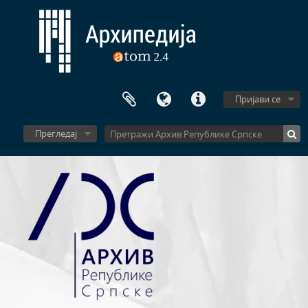
Пријави се
Прегледај