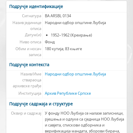
Подручје идентификације
Сигнатура
BA ARSBL 0134
Назив јединице
Народни одбор општине Љубија
описа
Датум(и)
1952–1962 (Креирање)
Ниво описа
Фонд
Обим и носач
180 кутија; 83 књиге
записа
Подручје контекста
Назив/Име
Народни одбор општине Љубија
ствараоца
архивске грађе
Институција
Архив Републике Српске
Подручје садржаја и структуре
Оквир и садржај
У фонду НОО Љубија се налазе записници,
рјешења и одлуке са сједница НОО Љубија
и савјета, спискови одборника и
верификација мандата, зборови бирача,