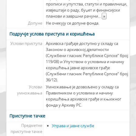
прописи и упутства, статути и правилници,
извјештаји о раду, буџет и финансијски
планови и завршни рачуни
...
»
Допуне
Не очекују се допуне фонда.
Подручје услова приступа и коришћења
Услови приступа
Архивска грађаје доступно у складу са
Законом о архивској дјелатности
(Службени гласник Републике Српске“ број
119/08) и Упутством о условима и начину
коришћења јавне архивске грађе
(Службени гласник Републике Српске“ број
36/12).
Услови
Умножавање је дозвољено у складу са
умножавања
Правилником о условима и начину
коришћења архивске грађе и књижног
фонда у Архиву РС.
Приступне тачке
Предметне
Управа и јавне службе
приступне тачке