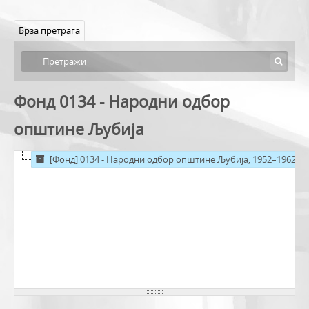
Брза претрага
Фонд 0134 - Народни одбор
општине Љубија
[Фонд] 0134 - Народни одбор општине Љубија, 1952–1962