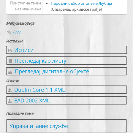
Приступне тачке
Народни одбор општине Љубија
назива/имена
(Стваралац архивске грађе)
Међумеморија
Додај
Истражи
Исписи
Прегледај као листу
Прегледај дигиталне објекте
Извези
Dublin Core 1.1 XML
EAD 2002 XML
Повезане теме
Управа и јавне службе