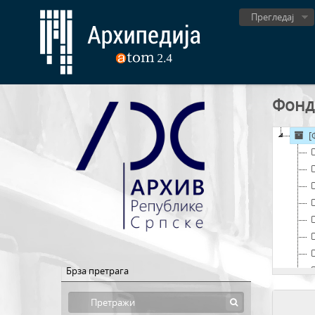
Прегледај
Фонд
[
Брза претрага