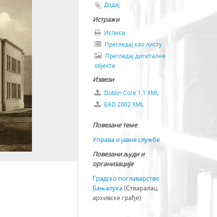
40
Додај
обрт Врбаске бановине
Истражи
Исписи
Прегледај као листу
ање чистоће
Прегледај дигиталне
објекте
у Бањалуци
Извези
руке за раднике
Dublin Core 1.1 XML
EAD 2002 XML
Повезане теме
Управа и јавне службе
Повезани људи и
организације
Градско поглаварство
Бањалука
(Стваралац
архивске грађе)