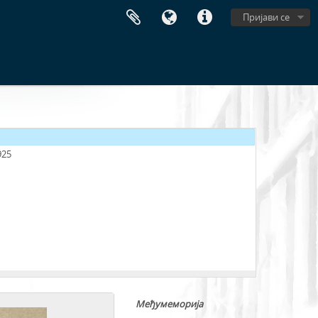
Пријави се
925
Међумеморија