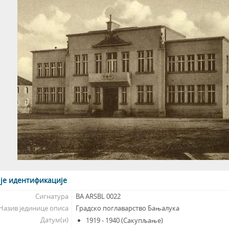
[Серија] 011 - Записници сједница Градског вијећа Бањалуке, 1939-19
[Серија] 012 - Материјали за конференцију Одјељења за трговину и 
[Серија] 013 - Некретнине Градске општине Бањалука, 1939
[Серија] 014 - Изградња грађевинских објеката у Бањалуци
[Серија] 015 - Закон о надзору над намирницама за живот и одржав
[Серија] 016 - Платне листе радника, 1940
[Серија] 017 - Набавка фригорифичког уређаја за Градску тржницу 
[Серија] 018 - Молбе и дозволе за обављање послова грађевинске ст
[Серија] 019 - Додјеле новчаних помоћи и награда
[Серија] 020 - Анекс: грађевинске дозволе и пројекти, 1934-1940
је идентификације
Сигнатура
BA ARSBL 0022
Назив јединице описа
Градско поглаварство Бањалука
Датум(и)
1919 - 1940 (Сакупљање)