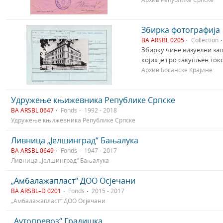
Збирка фотографија
BA ARSBL 0205
Collection
Збирку чине визуелни зап
којих је гро сакупљен то
Архив Босанске Крајине
Удружење књижевника Републике Српске
BA ARSBL 0647
Fonds
1992 - 2018
Удружење књижевника Републике Српске
Ливница „Јелшинград“ Бањалука
BA ARSBL 0649
Fonds
1947 - 2017
Ливница „Јелшинград“ Бањалука
„Амбалажапласт“ ДОО Осјечани
BA ARSBL–D 0201
Fonds
2015 - 2017
„Амбалажапласт“ ДОО Осјечани
„Аутопревоз“ Градишка