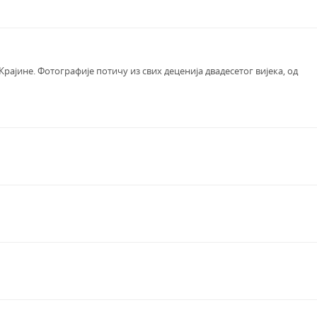
рајине. Фотографије потичу из свих деценија двадесетог вијека, од