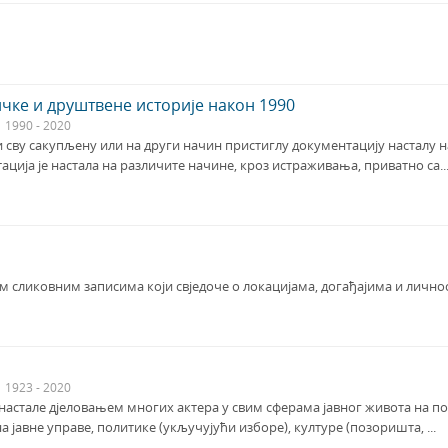
ичке и друштвене историје након 1990
1990 - 2020
 сву сакупљену или на други начин пристиглу документацију насталу на
ција је настала на различите начине, кроз истраживања, приватно са..
м сликовним записима који свједоче о локацијама, догађајима и личн
1923 - 2020
настале дјеловањем многих актера у свим сферама јавног живота на под
јавне управе, политике (укључујући изборе), културе (позоришта, ...