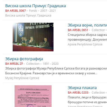
Висока школа Примус Градишка
BA ARSBL 0067
Fonds
2007 - 2021
Висока школа Примус Градишка
Збирка војне, полит
BA ARSBL 0651
Collection
Специјална збирка садржи
провенијенцију. Документа
Архив Републике Српске
Збирка фотографија
BA MRSBL ZF
Collection
1891 - 2020
Збирка фотографија Музеја Републике Српске богата је разноврсни
Босанске Крајине. Разноврстан је и временски оквир у коме...
Музеј Републике Српске
Збирка плаката
BA ARSBL 0203
Collection
Плакати, леци и брошуре 
брошура потиче из домена 
Архив Републике Српске