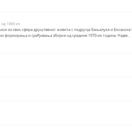
oд 1880-их
иси из свих сфера друштвеног живота с подручја Бањалуке и Босанске К
ком формирања и сређивања збирке од средине 1970-их година. Најве...