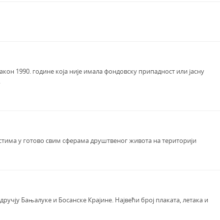
кон 1990. године која није имала фондовску припадност или јасну
.
остима у готово свим сферама друштвеног живота на територији
ручју Бањалуке и Босанске Крајине. Највећи број плаката, летака и