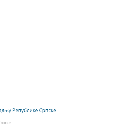
адњу Републике Српске
Српске