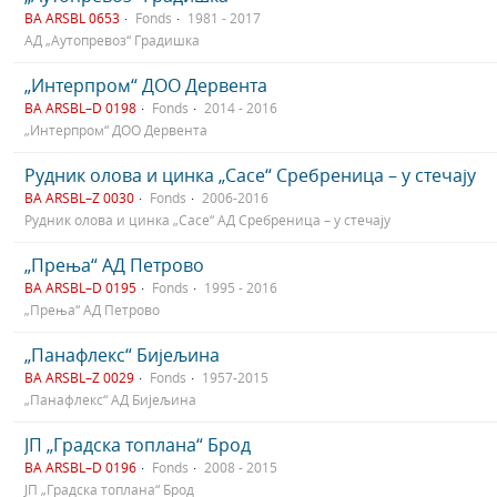
BA ARSBL 0653
Fonds
1981 - 2017
АД „Аутопревоз“ Градишка
„Интерпром“ ДОО Дервента
BA ARSBL–D 0198
Fonds
2014 - 2016
„Интерпром“ ДОО Дервента
Рудник олова и цинка „Сасе“ Сребреница – у стечају
BA ARSBL–Z 0030
Fonds
2006-2016
Рудник олова и цинка „Сасе“ АД Сребреница – у стечају
„Прења“ АД Петрово
BA ARSBL–D 0195
Fonds
1995 - 2016
„Прења“ АД Петрово
„Панафлекс“ Бијељина
BA ARSBL–Z 0029
Fonds
1957-2015
„Панафлекс“ АД Бијељина
ЈП „Градска топлана“ Брод
BA ARSBL–D 0196
Fonds
2008 - 2015
ЈП „Градска топлана“ Брод