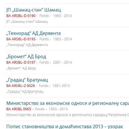
JП „Шамац-стан“ Шамац
BA ARSBL–D 0190
Fonds
1980 - 2014
JП „Шамац-стан“ Шамац
„Технорад“ АД Дервента
BA ARSBL–D 0193
Fonds
1983 - 2014
„Технорад“ АД Дервента
„Бромет“ АД Брод
BA ARSBL–D 0197
Fonds
2001 - 2014
„Бромет“ АД Брод
„Градац“ Братунац
BA ARSBL–Z 0028
Fonds
1961-2013
„Градац“ АД Братунац
Министарство за економске односе и регионалну сар
BA ARSBL 0665
Fonds
1993 - 2013
Министарство за економске односе и регионалну сарадњу Републике 
Попис становништва и домаћинстава 2013 – узорак