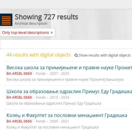
Showing 727 results
Archival description
Only top-level descriptions
44 results with digital objects
Show results with digital objects
Висока школа за примијењене и правне науке Промет
BA ARSBL 0669
Fonds
2007 - 2025
Висока школа за примијењене и правне науке Прометеј Бањалука
Школа за образовање одраслих Примус Еду Градишк
BA ARSBL 0668
Fonds
2010 - 2024
Школа за образовање одраслих Примус Еду Градишка
Колеџ и Факултет за пословни менаџмент Градишка
BA ARSBL 0666
Fonds
2005 - 2021
Колеџ и Факултет за пословни менаџмент Градишка