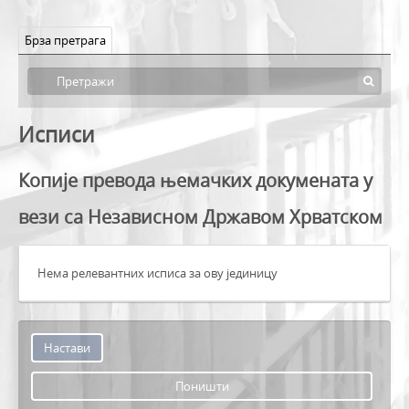
Брза претрага
Исписи
Копије превода њемачких докумената у
вези са Независном Државом Хрватском
Нема релевантних исписа за ову јединицу
Поништи