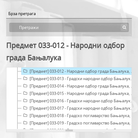
[Предмет] 033-003 - Народно позориште Босанске Крајине Бањалука
[Предмет] 033-004 - Државни осигуравајући завод, 1949
Брза претрага
[Предмет] 033-005 - Недеља цвеног крста, 1953
[Предмет] 033-006 - Православном пучанству у НДХ, Сарајево, 1942-05-01
[Предмет] 033-007 - Драга браћо Срби, Купинци, 1939-01-04
[Предмет] 033-008 - Секретаријат за привреду Бањалука, 1953
Предмет 033-012 - Народни одбор
[Предмет] 033-009 - Народни одбор града Бањалука, 1952
града Бањалука
[Предмет] 033-010 - Народни одбор града Бањалука, 1950
[Предмет] 033-011 - Народни одбор града Бањалука, 1952
[Предмет] 033-012 - Народни одбор града Бањалука, 1952
[Предмет] 033-013 - Градски народни одбор Бањалука, 1948
[Предмет] 033-014 - Народни одбор града Бањалука, 1952
[Предмет] 033-015 - Народни одбор града Бањалука, 1950
[Предмет] 033-016 - Градски народни одбор Бањалука, 1948
[Предмет] 033-017 - Градски народни одбор Бањалука, 1948
[Предмет] 033-018 - Градско поглаварство Бањалука, 1936
[Предмет] 033-019 - Градско поглаварство Бањалука, 1942
[Предмет] 033-020 - Градски народни одбор Бањалука, 1948
[Предмет] 033-021 - Шема финансирања здравствене службе ДФЈ