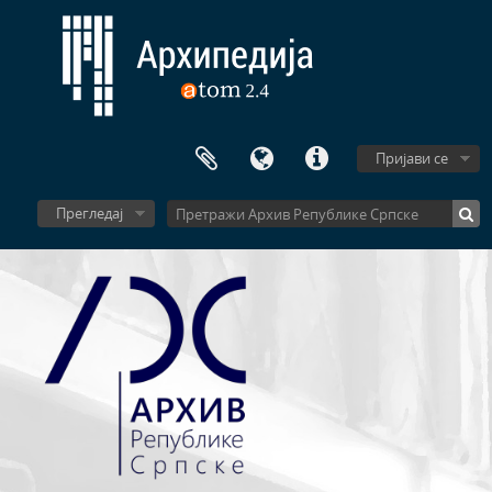
[Предмет] 032-019 - Међународни рукометни турнир градова, 1961
[Предмет] 032-020 - РРК Умаг, 1970
[Предмет] 032-021 - Универзитет КАБ-а - Дом ЈНА Бањалука, 1974-04-18
[Предмет] 032-022 - КАБ Бањалука, 1973
[Предмет] 032-023 - КАБ Бањалука
[Предмет] 032-024 - КАБ - Дом ЈНА Бањалука, 1973
Пријави се
[Предмет] 032-025 - КАБ Бањалука
[Предмет] 032-026 - Универзитет КАБ-а - Дом ЈНА Бањалука, 1974-02-14
Прегледај
[Предмет] 032-027 - Вечери КАБ-а Сарајево
[Предмет] 032-028 - КАБ Бањалука, 1969-08-15
[Предмет] 032-029 - Комисија за прославе, Општинске конференције ССРН Србац, 1969-07-27
[Предмет] 032-030 - Народни универзитет Котор Варош
[Предмет] 032-031 - Председништво КАБ-а Бањалука, 1969
[Предмет] 032-032 - Управа Савеза српских усташа и добровољаца
[Предмет] 032-033 - Градски стадион "Борац" Бањалука, 1969-08-03
[Предмет] 032-034 - Пошта, телеграф, телефон
[Предмет] 032-035 - КАБ Бањалука, 1974
[Предмет] 033-001 - Народно позориште Босанске Крајине Бањалука, 1975-10-14
[Предмет] 033-002 - Универзитет у Бањалуци, 1975-11-07