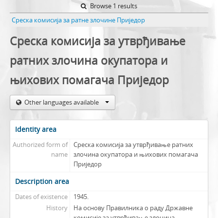
Browse 1 results
Среска комисија за ратне злочине Приједор
Среска комисија за утврђивање
ратних злочина окупатора и
њихових помагача Приједор
Other languages available
Identity area
Authorized form of
Среска комисија за утврђивање ратних
name
злочина окупатора и њихових помагача
Приједор
Description area
Dates of existence
1945.
History
На основу Правилника о раду Државне
комисије за утврђивање злочина