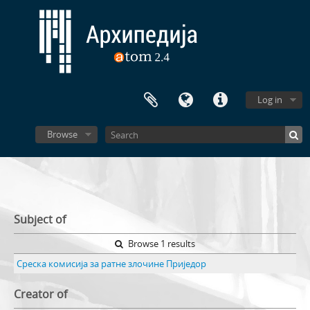
Log in
Browse
Subject of
Browse 1 results
Среска комисија за ратне злочине Приједор
Creator of