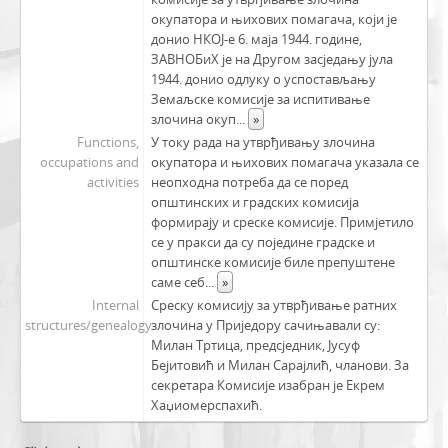
окупатора и њихових помагача, који је
донио НКОЈ-е 6. маја 1944. године,
ЗАВНОБиХ је на Другом засједању јула
1944. донио одлуку о успостављању
Земаљске комисије за испитивање
злочина окуп
...
»
Functions,
У току рада на утврђивању злочина
occupations and
окупатора и њихових помагача указала се
activities
неопходна потреба да се поред
општинских и градских комисија
формирају и среске комисије. Примјетило
се у пракси да су поједине градске и
општинске комисије биле препуштене
саме себ
...
»
Internal
Среску комисију за утврђивање ратних
structures/genealogy
злочина у Приједору сачињавали су:
Милан Тртица, предсједник, Јусуф
Бејитовић и Милан Сарајлић, чланови. За
секретара Комисије изабран је Екрем
Хаџиомерспахић.