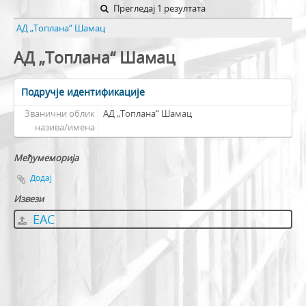
Прегледај 1 резултата
АД „Топлана“ Шамац
АД „Топлана“ Шамац
Подручје идентификације
Званични облик
АД „Топлана“ Шамац
назива/имена
Међумеморија
Додај
Извези
EAC