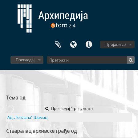
Пријави се
Прегледај
Тема од
Прегледај 1 резултата
АД „Топлана“ Шамац
Стваралац архивске грађе од