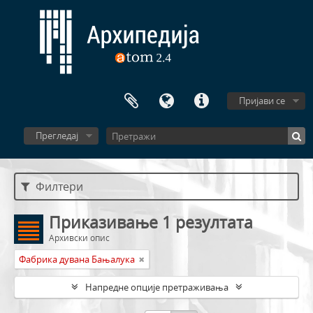
Пријави се
Прегледај
Филтери
Приказивање 1 резултата
Архивски опис
Фабрика дувана Бањалука
Напредне опције претраживања