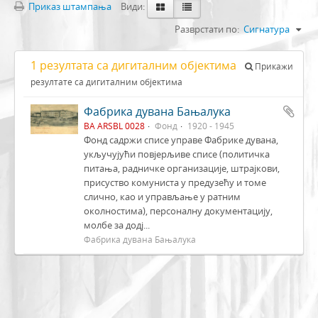
Приказ штампања
Види:
Разврстати по:
Сигнатура
1 резултата са дигиталним објектима
Прикажи
резултате са дигиталним објектима
Фабрика дувана Бањалука
BA ARSBL 0028
Фонд
1920 - 1945
Фонд садржи списе управе Фабрике дувана,
укључујући повјерљиве списе (политичка
питања, радничке организације, штрајкови,
присуство комуниста у предузећу и томе
слично, као и управљање у ратним
околностима), персоналну документацију,
молбе за додј...
Фабрика дувана Бањалука