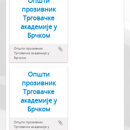
Општи
прозивник
Трговачке
академије у
Брчком
Општи прозивник
Трговачке академије у
Брчком
Општи
прозивник
Трговачке
академије у
Брчком
Општи прозивник
Трговачке академије у