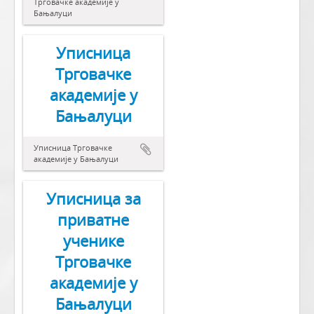
Трговачке академије у
Бањалуци
Уписница
Трговачке
академије у
Бањалуци
Уписница Трговачке
академије у Бањалуци
Уписница за
приватне
ученике
Трговачке
академије у
Бањалуци