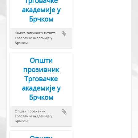
Трговачке
академије у
Брчком
Књига завршних испита
Трговачке академије у
Брчком
Општи
прозивник
Трговачке
академије у
Брчком
Општи прозивник
Трговачке академије у
Брчком