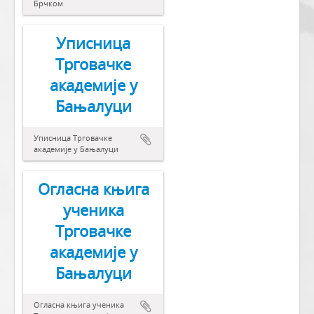
Брчком
Уписница
Трговачке
академије у
Бањалуци
Уписница Трговачке
академије у Бањалуци
Огласна књига
ученика
Трговачке
академије у
Бањалуци
Огласна књига ученика