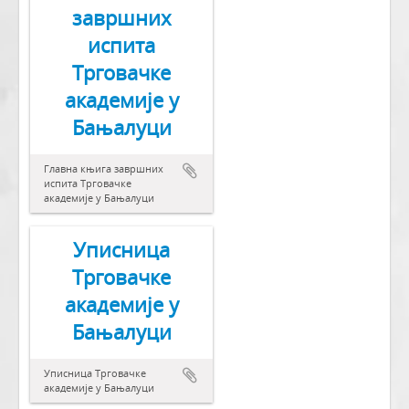
завршних
испита
Трговачке
академије у
Бањалуци
Главна књига завршних
испита Трговачке
академије у Бањалуци
Уписница
Трговачке
академије у
Бањалуци
Уписница Трговачке
академије у Бањалуци