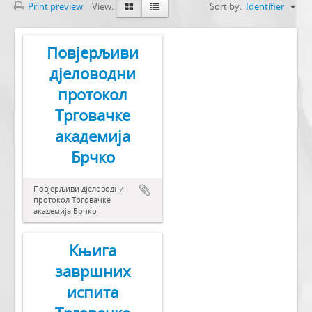
Print preview
View:
Sort by:
Identifier
Повјерљиви
дјеловодни
протокол
Трговачке
академија
Брчко
Повјерљиви дјеловодни
протокол Трговачке
академија Брчко
Књига
завршних
испита