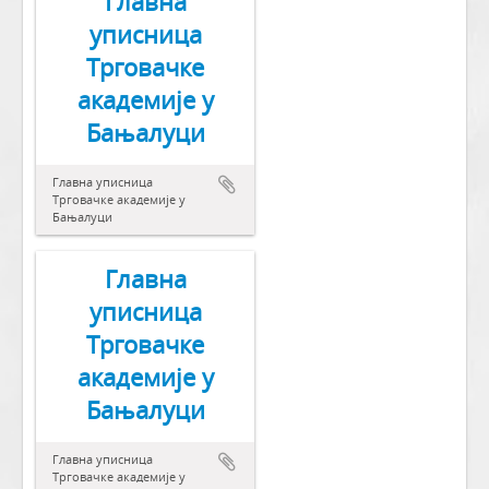
Главна
уписница
Трговачке
академије у
Бањалуци
Главна уписница
Трговачке академије у
Бањалуци
Главна
уписница
Трговачке
академије у
Бањалуци
Главна уписница
Трговачке академије у