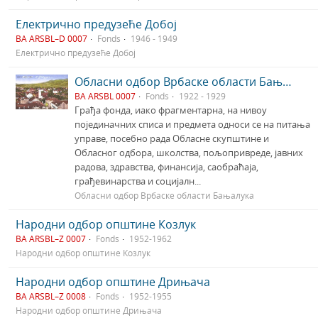
Електрично предузеће Добој
BA ARSBL–D 0007
Fonds
1946 - 1949
Електрично предузеће Добој
Обласни одбор Врбаске области Бањалука
BA ARSBL 0007
Fonds
1922 - 1929
Грађа фонда, иако фрагментарна, на нивоу
појединачних списа и предмета односи се на питања
управе, посебно рада Обласне скупштине и
Обласног одбора, школства, пољопривреде, јавних
радова, здравства, финансија, саобраћаја,
грађевинарства и социјалн...
Обласни одбор Врбаске области Бањалука
Народни одбор општине Козлук
BA ARSBL–Z 0007
Fonds
1952-1962
Народни одбор општине Козлук
Народни одбор општине Дрињача
BA ARSBL–Z 0008
Fonds
1952-1955
Народни одбор општине Дрињача