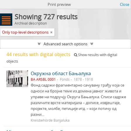
Print preview
Close
Showing 727 results
Archival description
Only top-level descriptions
Advanced search options
44 results with digital objects
Show results with digital
objects
Окружна област Бањалука
BA ARSBL 0001
Fonds
1878 - 1918
Фонд садржи фрагментарно сачувану грађу која се
односи на бројне теме из домена јавног живота и
управе на подручју Округа Бањалука. Списи садрже
различите врсте материјала – дописе, извјештаје,
пројекте, молбе, петиције итд. – који потичу од
разни...
Kreisbehörde Banjaluka