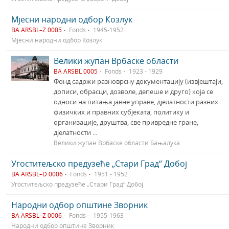
Мјесни народни одбор Козлук
BA ARSBL–Z 0005
Fonds
1945-1952
Мјесни народни одбор Козлук
Велики жупан Врбаске области
BA ARSBL 0005
Fonds
1923 - 1929
Фонд садржи разноврсну документацију (извјештаји,
дописи, обрасци, дозволе, депеше и друго) која се
односи на питања јавне управе, дјелатности разних
физичких и правних субјеката, политику и
организације, друштва, све привредне гране,
дјелатности ...
Велики жупан Врбаске области Бањалука
Угоститељско предузеће „Стари Град“ Добој
BA ARSBL–D 0006
Fonds
1951 - 1952
Угоститељско предузеће „Стари Град“ Добој
Народни одбор општине Зворник
BA ARSBL–Z 0006
Fonds
1955-1963
Народни одбор општине Зворник