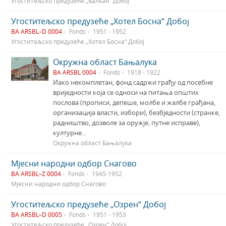
Угоститељско предузеће „Балкан“ Добој
Угоститељско предузеће „Хотел Босна“ Добој
BA ARSBL–D 0004
Fonds
1951 - 1952
Угоститељско предузеће „Хотел Босна“ Добој
Окружна област Бањалука
BA ARSBL 0004
Fonds
1918 - 1922
Иако некомплетан, фонд садржи грађу од посебне
вриједности која се односи на питања општих
послова (прописи, депеше, молбе и жалбе грађана,
организација власти, избори), безбједности (странке,
радништво, дозволе за оружје, путне исправе),
културне...
Окружна област Бањалука
Мјесни народни одбор Снагово
BA ARSBL–Z 0004
Fonds
1945-1952
Мјесни народни одбор Снагово
Угоститељско предузеће „Озрен“ Добој
BA ARSBL–D 0005
Fonds
1951 - 1953
Угоститељско предузеће „Озрен“ Добој