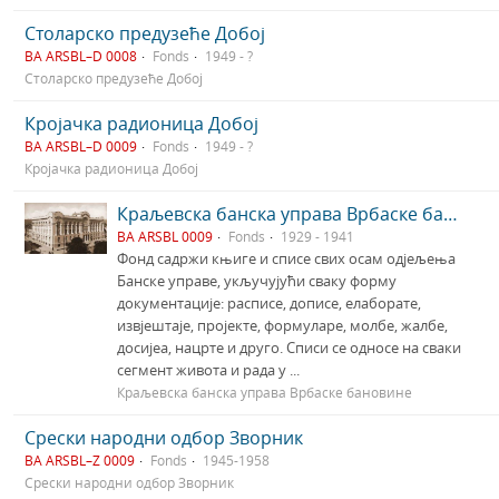
Столарско предузеће Добој
BA ARSBL–D 0008
Fonds
1949 - ?
Столарско предузеће Добој
Кројачка радионица Добој
BA ARSBL–D 0009
Fonds
1949 - ?
Кројачка радионица Добој
Краљевска банска управа Врбаске бановине
BA ARSBL 0009
Fonds
1929 - 1941
Фонд садржи књиге и списе свих осам одјељења
Банске управе, укључујући сваку форму
документације: расписе, дописе, елаборате,
извјештаје, пројекте, формуларе, молбе, жалбе,
досијеа, нацрте и друго. Списи се односе на сваки
сегмент живота и рада у ...
Краљевска банска управа Врбаске бановине
Срески народни одбор Зворник
BA ARSBL–Z 0009
Fonds
1945-1958
Срески народни одбор Зворник