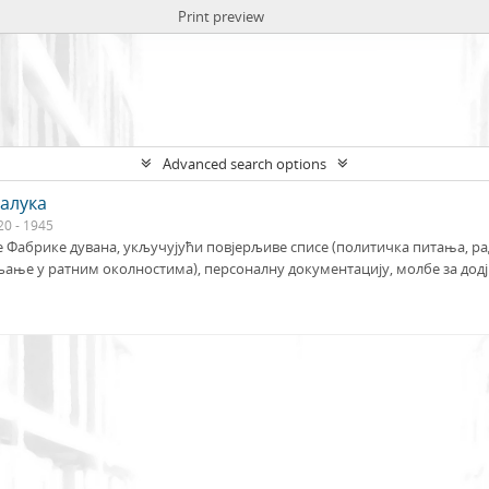
Print preview
Advanced search options
алука
20 - 1945
 Фабрике дувана, укључујући повјерљиве списе (политичка питања, ра
љање у ратним околностима), персоналну документацију, молбе за додј.