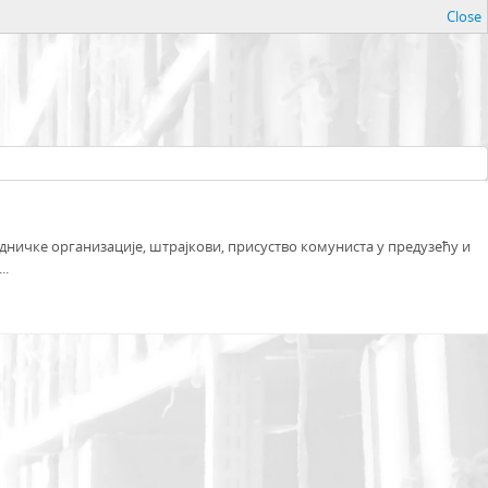
Close
дничке организације, штрајкови, присуство комуниста у предузећу и
..