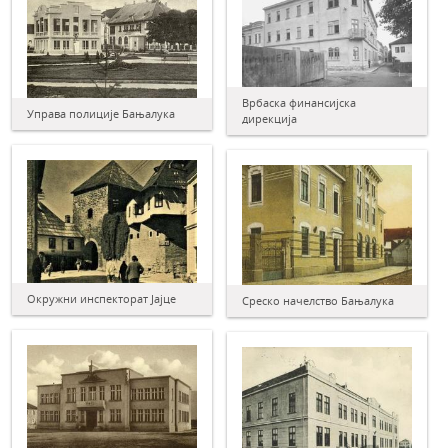
Врбаска финансијска
Управа полиције Бањалука
дирекција
Окружни инспекторат Јајце
Среско начелство Бањалука