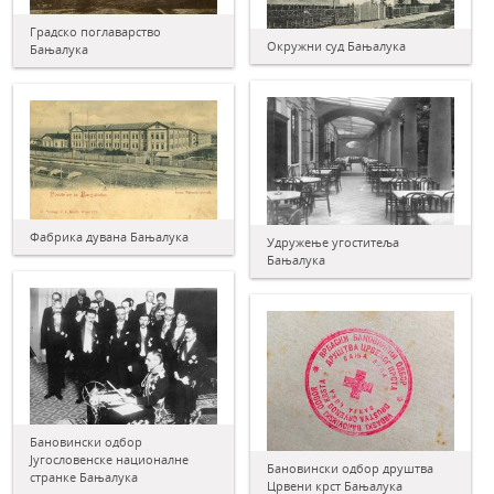
Градско поглаварство
Окружни суд Бањалука
Бањалука
Фабрика дувана Бањалука
Удружење угоститеља
Бањалука
Бановински одбор
Југословенске националне
Бановински одбор друштва
странке Бањалука
Црвени крст Бањалука