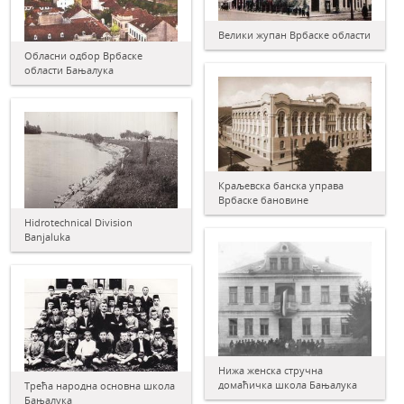
Велики жупан Врбаске области
Обласни одбор Врбаске
области Бањалука
Краљевска банска управа
Врбаске бановине
Hidrotechnical Division
Banjaluka
Нижа женска стручна
домаћичка школа Бањалука
Трећа народна основна школа
Бањалука