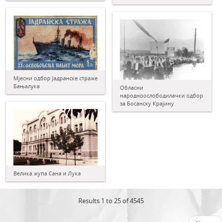
Мјесни одбор Јадранске страже
Бањалука
Обласни
народноослободилачки одбор
за Босанску Крајину
Велика жупа Сана и Лука
Results 1 to 25 of 4545