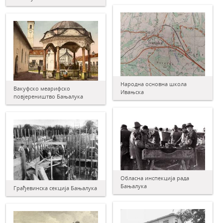
Народна основна школа
Вакуфско меарифско
Ивањска
повјереништво Бањалука
Обласна инспекција рада
Бањалука
Грађевинска секција Бањалука