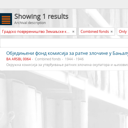
Showing 1 results
Archival description
Градско повјереништво Земаљске комисије Босне и Херцеговине за утврђивање ратних злочина окупатора и њихових помагача Бањалука
Combined fonds
Only 
Обједињени фонд комисија за ратне злочине у Бањал
BA ARSBL 0064
Combined fonds
1944 - 1946
Окружна комисија за утврђивање ратних злочина окупатора и њихови