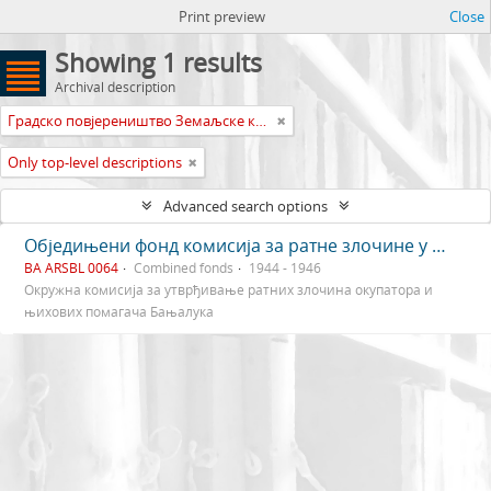
Print preview
Close
Showing 1 results
Archival description
Градско повјереништво Земаљске комисије Босне и Херцеговине за утврђивање ратних злочина окупатора и њихових помагача Бањалука
Only top-level descriptions
Advanced search options
Обједињени фонд комисија за ратне злочине у Бањалуци
BA ARSBL 0064
Combined fonds
1944 - 1946
Окружна комисија за утврђивање ратних злочина окупатора и
њихових помагача Бањалука