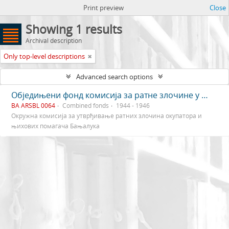
Print preview
Close
Showing 1 results
Archival description
Only top-level descriptions
Advanced search options
Обједињени фонд комисија за ратне злочине у Бањалуци
BA ARSBL 0064
Combined fonds
1944 - 1946
Окружна комисија за утврђивање ратних злочина окупатора и
њихових помагача Бањалука