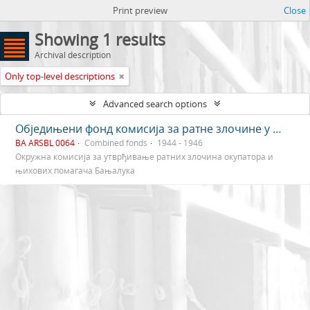
Print preview
Close
Showing 1 results
Archival description
Only top-level descriptions
Advanced search options
Обједињени фонд комисија за ратне злочине у Бањалуци
BA ARSBL 0064
Combined fonds
1944 - 1946
Окружна комисија за утврђивање ратних злочина окупатора и
њихових помагача Бањалука