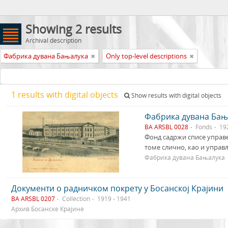
Showing 2 results
Archival description
Фабрика дувана Бањалука
Only top-level descriptions
1 results with digital objects
Show results with digital objects
Фабрика дувана Бањ
BA ARSBL 0028
Fonds
19
Фонд садржи списе управе
томе слично, као и управ
Фабрика дувана Бањалука
Документи о радничком покрету у Босанској Крајини
BA ARSBL 0207
Collection
1919 - 1941
Архив Босанске Крајине